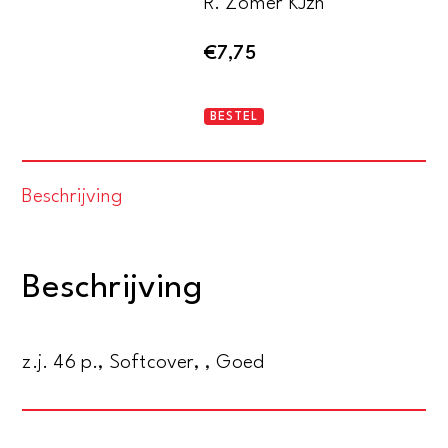
R. Zomer KJzn
€
7,75
Laat
BESTEL
het
zó
Beschrijving
drukken
aantal
Beschrijving
z.j. 46 p., Softcover, , Goed