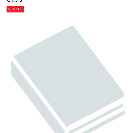
€
9,75
BESTEL