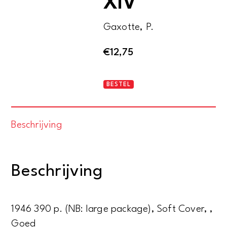
XIV
Gaxotte, P.
€
12,75
La
BESTEL
France
de
Beschrijving
Louis
XIV
aantal
Beschrijving
1946 390 p. (NB: large package), Soft Cover, ,
Goed