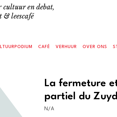
 cultuur en debat,
 & leescafé
LTUURPODIUM
CAFÉ
VERHUUR
OVER ONS
S
La fermeture e
partiel du Zuy
N/A