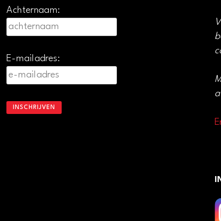
Achternaam:
V
b
c
E-mailadres:
M
a
E
I