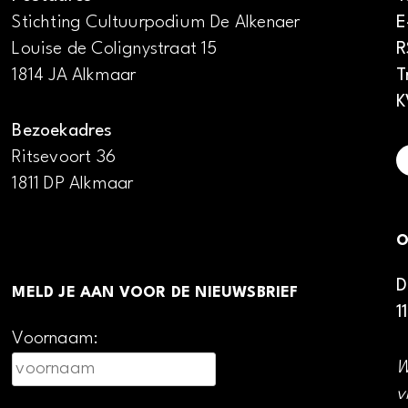
Stichting Cultuurpodium De Alkenaer
E
Louise de Colignystraat 15
R
1814 JA Alkmaar
T
K
Bezoekadres
Ritsevoort 36
1811 DP Alkmaar
O
D
MELD JE AAN VOOR DE NIEUWSBRIEF
1
Voornaam:
W
v