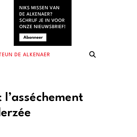
TEUN DE ALKENAER
t l’asséchement
derzée