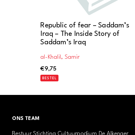
Republic of fear – Saddam’s
Iraq – The Inside Story of
Saddam’s Iraq
al-Khalil, Samir
€
9,75
BESTEL
ONS TEAM
Bestuur Stichting Cultuurpodium De Alkenaer