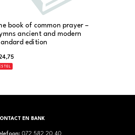
he book of common prayer –
ymns ancient and modern
tandard edition
24,75
ESTEL
ONTACT EN BANK
elefoon:
072 582 20 40