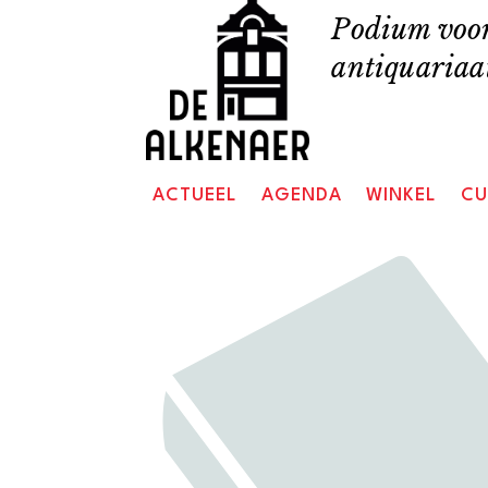
Skip
Podium voor
to
antiquariaat
content
ACTUEEL
AGENDA
WINKEL
CU