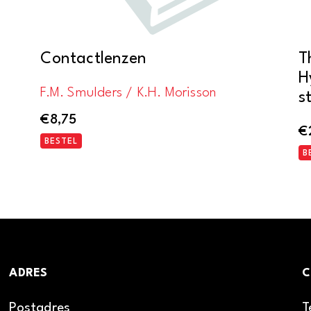
Contactlenzen
T
H
F.M. Smulders / K.H. Morisson
s
€
8,75
€
BESTEL
B
ADRES
C
Postadres
T