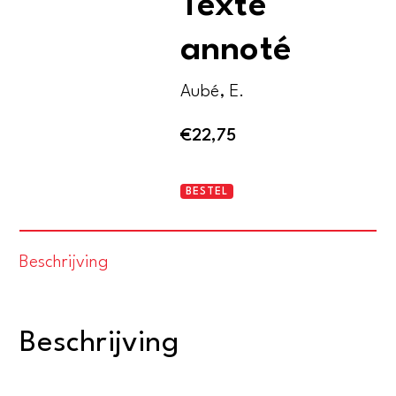
Texte
annoté
Aubé, E.
€
22,75
La
BESTEL
chanson
de
Beschrijving
Roland.
Texte
annoté
Beschrijving
aantal