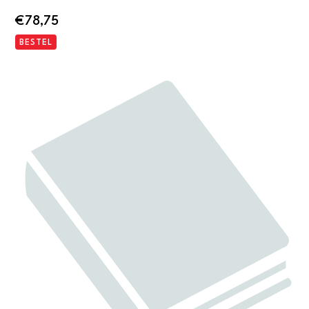
€
78,75
BESTEL