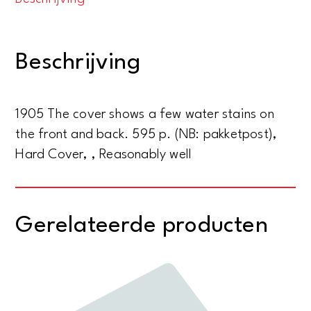
in
vier
Jahrhunderten.
Beschrijving
Mit
259
Abbilidungen
1905 The cover shows a few water stains on
aantal
the front and back. 595 p. (NB: pakketpost),
Hard Cover, , Reasonably well
Gerelateerde producten