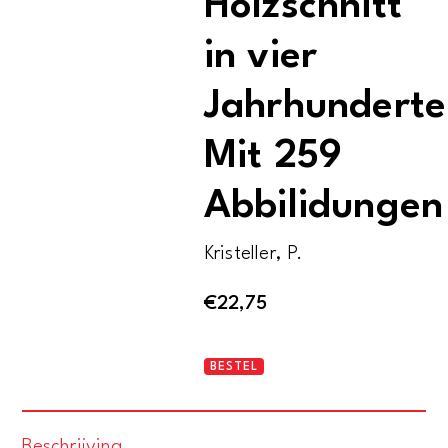
Holzschnitt
in vier
Jahrhunderte
Mit 259
Abbilidungen
Kristeller, P.
€
22,75
Kupferstich
BESTEL
und
Holzschnitt
Beschrijving