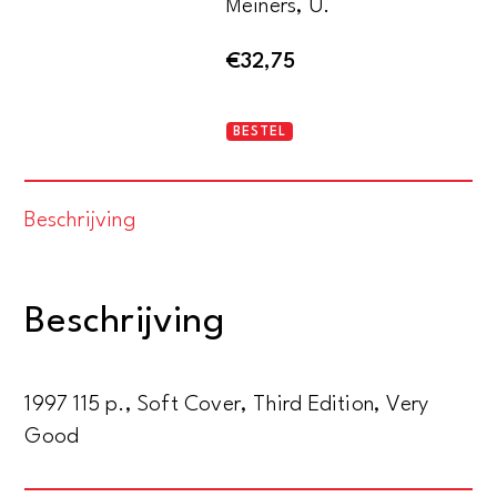
Meiners, U.
€
32,75
Korsetts
BESTEL
und
Nylonstrümpfe.
Beschrijving
Frauenunterwäsche
als
Spiegel
Beschrijving
von
Mode
und
1997 115 p., Soft Cover, Third Edition, Very
Gesellschaft
Good
zwischen
1890