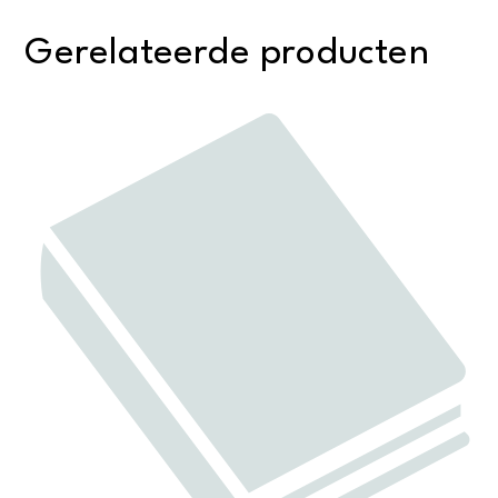
und
Gerelateerde producten
1960
aantal