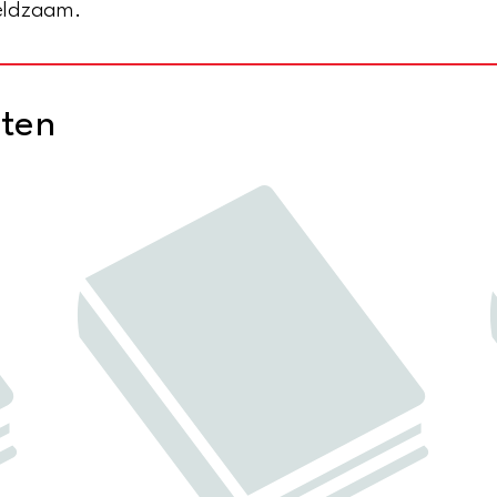
zeldzaam.
cten