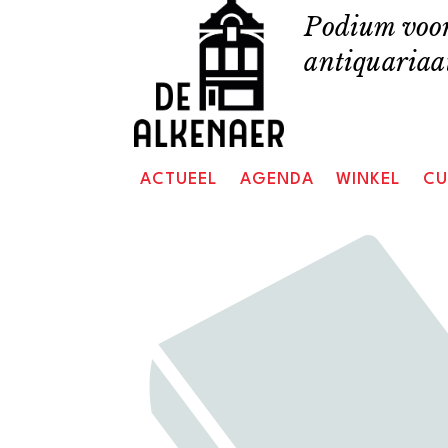
Skip
Podium voor
to
antiquariaat
content
ACTUEEL
AGENDA
WINKEL
CU