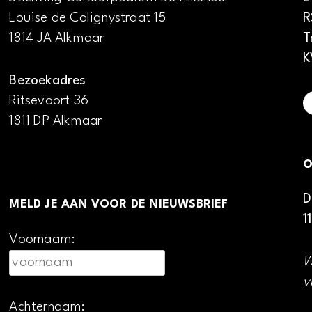
Louise de Colignystraat 15
R
1814 JA Alkmaar
T
K
Bezoekadres
Ritsevoort 36
1811 DP Alkmaar
O
D
MELD JE AAN VOOR DE NIEUWSBRIEF
1
Voornaam:
W
v
Achternaam: