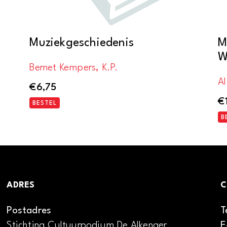
Muziekgeschiedenis
M
W
Bernet Kempers, K.P.
Al
€
6,75
€
BESTEL
B
ADRES
C
Postadres
T
Stichting Cultuurpodium De Alkenaer
E