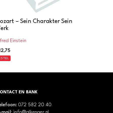
ozart – Sein Charakter Sein
erk
fred Einstein
12,75
ESTEL
ONTACT EN BANK
elefoon:
072 582 20 40
-mail
: info@alkenaer.nl