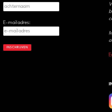
V
b
c
E-mailadres:
M
a
E
I