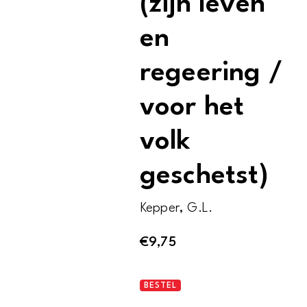
(zijn leven
en
regeering /
voor het
volk
geschetst)
Kepper, G.L.
€
9,75
Koning
BESTEL
Willem