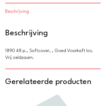
III.
Beschrijving
(zijn
leven
en
Beschrijving
regeering
/
voor
1890 48 p., Softcover, , Goed Voorkaft los.
het
Vrij zeldzaam.
volk
geschetst)
aantal
Gerelateerde producten