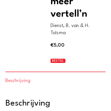
meer
vertell’n
Dienst, B. van & H.
Tolsma
€
5,00
Koekoek
BESTEL
kan
ons
Beschrijving
nog
meer
vertell'n
Beschrijving
aantal