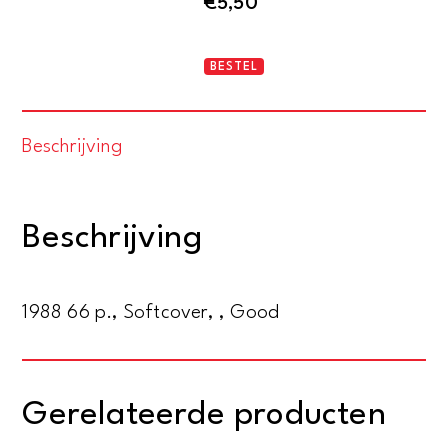
€
5,50
Knole,
BESTEL
Kent
aantal
Beschrijving
Beschrijving
1988 66 p., Softcover, , Good
Gerelateerde producten