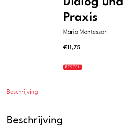
Dialog und
Praxis
Maria Montessori
€
11,75
Kinder
BESTEL
sind
anders
Beschrijving
-
Dialog
und
Beschrijving
Praxis
aantal