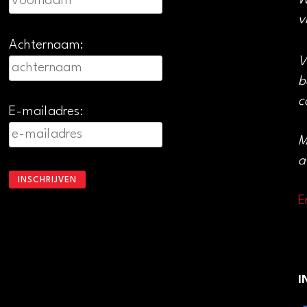
W
v
Achternaam:
V
b
c
E-mailadres:
M
a
E
I