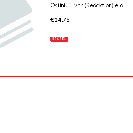
Ostini, F. von (Redaktion) e.a.
€
24,75
Jugend
BESTEL
-
Jahrgang
1902
-
Nummer
4
-
Grillparzer-
nummer
aantal