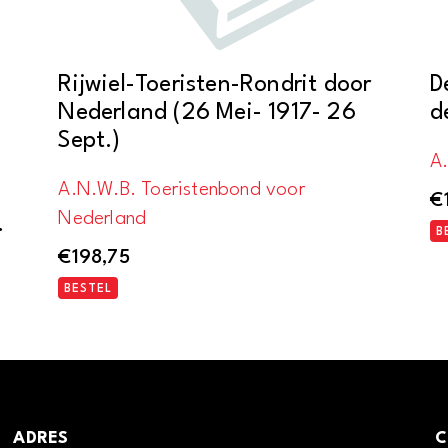
Rijwiel-Toeristen-Rondrit door
D
Nederland (26 Mei- 1917- 26
d
Sept.)
A
A.N.W.B. Toeristenbond voor
€
Nederland
.
B
€
198,75
BESTEL
ADRES
C