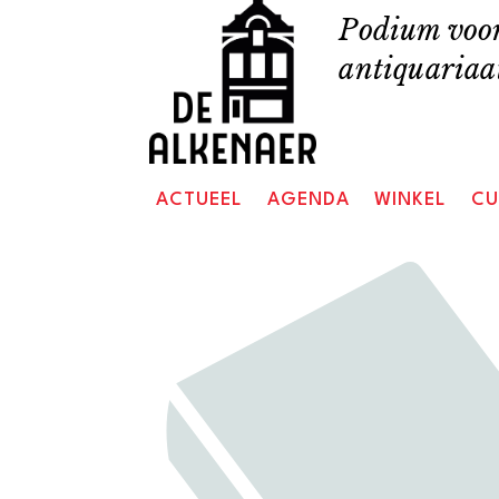
Skip
Podium voor
to
antiquariaat
content
ACTUEEL
AGENDA
WINKEL
CU