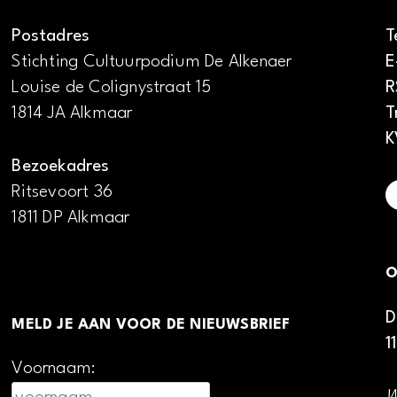
Postadres
T
Stichting Cultuurpodium De Alkenaer
E
Louise de Colignystraat 15
R
1814 JA Alkmaar
T
K
Bezoekadres
Ritsevoort 36
1811 DP Alkmaar
O
D
MELD JE AAN VOOR DE NIEUWSBRIEF
1
Voornaam: