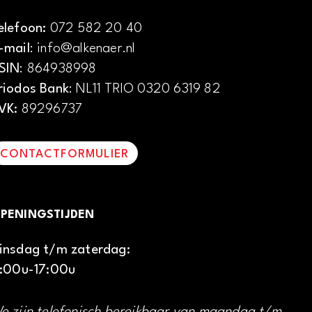
elefoon:
072 582 20 40
-mail
: info@alkenaer.nl
SIN
: 864938998
riodos Bank
: NL11 TRIO 0320 6319 82
VK:
89296737
CONTACTFORMULIER
PENINGSTIJDEN
insdag t/m zaterdag:
1:00u-17:00u