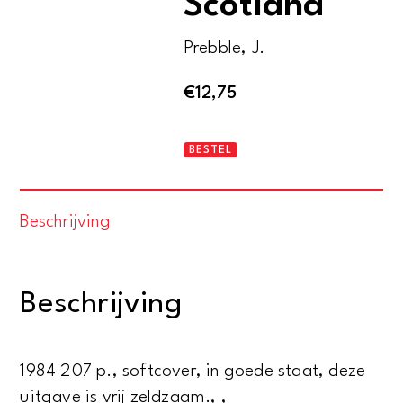
Scotland
Prebble, J.
€
12,75
John
BESTEL
Prebble's
Scotland
Beschrijving
aantal
Beschrijving
1984 207 p., softcover, in goede staat, deze
uitgave is vrij zeldzaam., ,