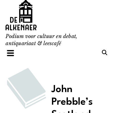
Skip
to
content
Podium voor cultuur en debat,
antiquariaat & leescafé
John
Prebble’s