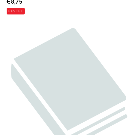
€
8,75
BESTEL