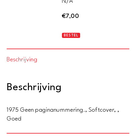
N/A
€
7,00
Jean-
BESTEL
Paul
Vroom
Beschrijving
aantal
Beschrijving
1975 Geen paginanummering., Softcover, ,
Goed