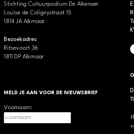
Stichting Cultuurpodium De Alkenaer
E
Louise de Colignystraat 15
R
1814 JA Alkmaar
T
K
Bezoekadres
Ritsevoort 36
1811 DP Alkmaar
O
D
MELD JE AAN VOOR DE NIEUWSBRIEF
1
Voornaam:
W
v