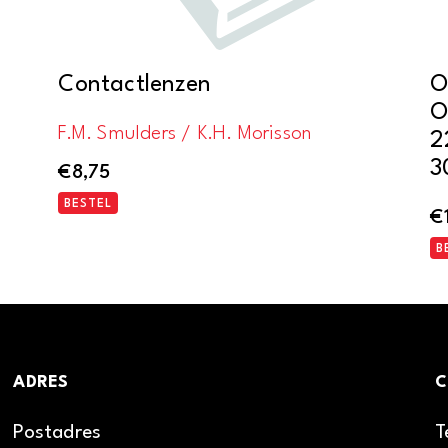
Contactlenzen
O
O
F.M. Smulders / K.H. Morisson
2
3
€
8,75
BESTEL
€
B
ADRES
C
Postadres
T