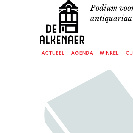
Skip
Podium voor
to
antiquariaat
content
ACTUEEL
AGENDA
WINKEL
CU