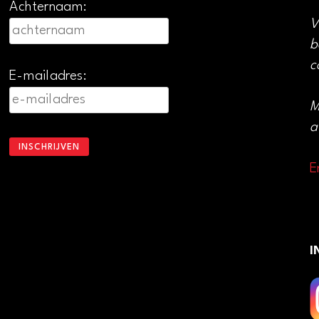
Achternaam:
V
b
c
E-mailadres:
M
a
E
I