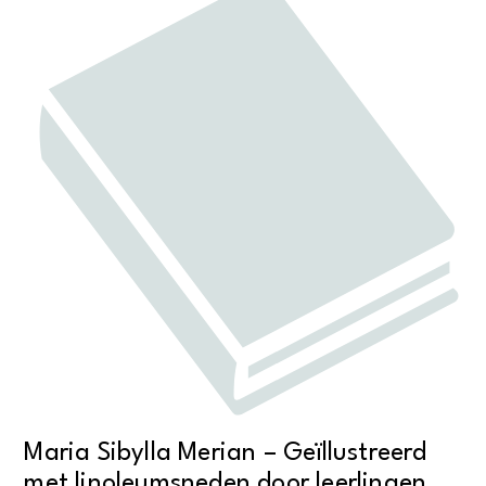
Maria Sibylla Merian – Geïllustreerd
met linoleumsneden door leerlingen