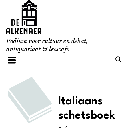
Skip
to
content
Podium voor cultuur en debat,
antiquariaat & leescafé
Italiaans
schetsboek