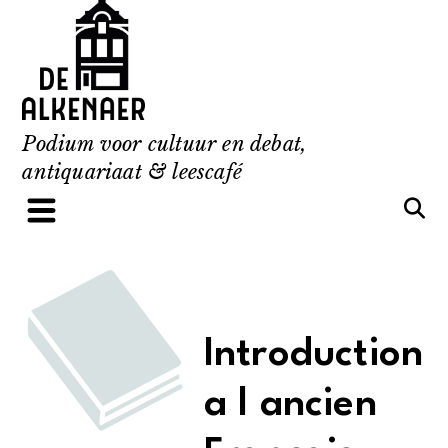
Skip
to
content
Podium voor cultuur en debat,
antiquariaat & leescafé
Introduction
a l ancien