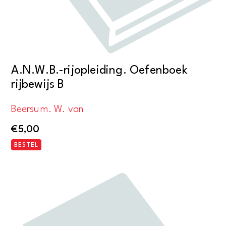
A.N.W.B.-rijopleiding. Oefenboek
rijbewijs B
Beersum. W. van
€
5,00
BESTEL