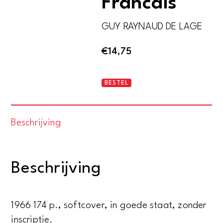
Francais
GUY RAYNAUD DE LAGE
€
14,75
Introduction
BESTEL
a
l
Beschrijving
ancien
Francais
aantal
Beschrijving
1966 174 p., softcover, in goede staat, zonder
inscriptie.