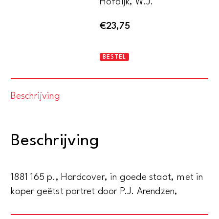
Hofdijk, W.J.
€
23,75
In
BESTEL
't
harte
Beschrijving
van
Java
aantal
Beschrijving
1881 165 p., Hardcover, in goede staat, met in
koper geëtst portret door P.J. Arendzen,