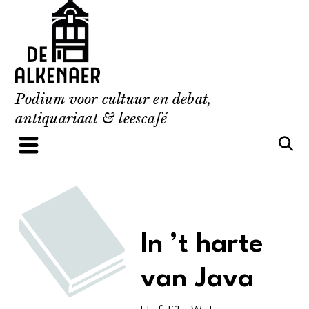
Skip
to
content
Podium voor cultuur en debat,
antiquariaat & leescafé
In ’t harte
van Java