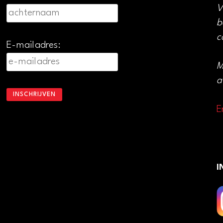
V
b
c
E-mailadres:
M
a
E
I