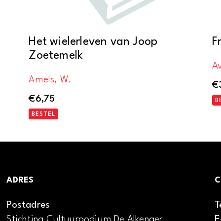
Het wielerleven van Joop
F
Zoetemelk
A
Amels, W.
€
€
6,75
B
BESTEL
ADRES
C
Postadres
T
Stichting Cultuurpodium De Alkenaer
E