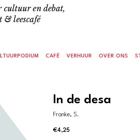
 cultuur en debat,
 & leescafé
LTUURPODIUM
CAFÉ
VERHUUR
OVER ONS
S
In de desa
Franke, S.
€
4,25