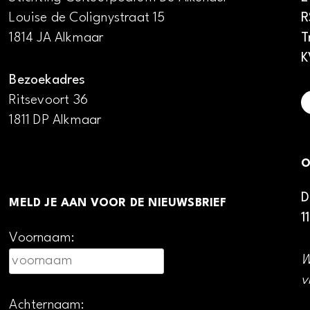
Louise de Colignystraat 15
R
1814 JA Alkmaar
T
K
Bezoekadres
Ritsevoort 36
1811 DP Alkmaar
O
D
MELD JE AAN VOOR DE NIEUWSBRIEF
1
Voornaam:
W
v
Achternaam: