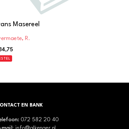
rans Masereel
vermaete, R.
34,75
ESTEL
ONTACT EN BANK
elefoon:
072 582 20 40
-mail
: info@alkenaer.nl