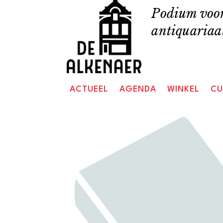
Skip
Podium voor
to
antiquariaat
content
ACTUEEL
AGENDA
WINKEL
CU