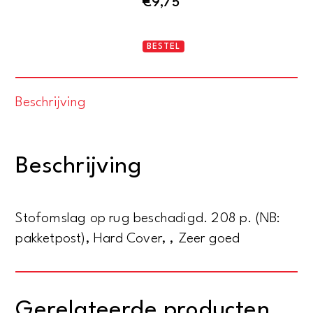
€
9,75
Ike
BESTEL
op
reis
Beschrijving
aantal
Beschrijving
Stofomslag op rug beschadigd. 208 p. (NB:
pakketpost), Hard Cover, , Zeer goed
Gerelateerde producten