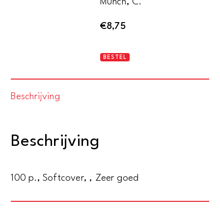
Münch, C.
€
8,75
Ik
BESTEL
ben
orkestdirigent
Beschrijving
aantal
Beschrijving
100 p., Softcover, , Zeer goed