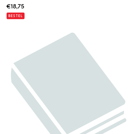
€
18,75
BESTEL