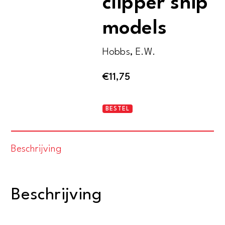
clipper ship
models
Hobbs, E.W.
€
11,75
How
BESTEL
to
make
Beschrijving
clipper
ship
models
Beschrijving
aantal