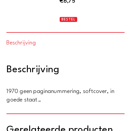
€
6,75
Hollywood
BESTEL
aantal
Beschrijving
Beschrijving
1970 geen paginanummering, softcover, in
goede staat.,
Gerelateerde producten