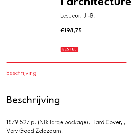
l’architecture
Lesueur, J.-B.
€
198,75
Histoire
BESTEL
et
théorie
Beschrijving
de
l'architecture
aantal
Beschrijving
1879 527 p. (NB: large package), Hard Cover, ,
Very Good Zeldzaam.