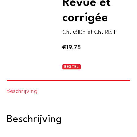
Revue et
corrigée
‎Ch. GIDE et Ch. RIST
€
19,75
HISTOIRE
BESTEL
DE
DOCTRINES
Beschrijving
ÉCONOMIQUES
DEPUIS
LES
Beschrijving
PHYSIOCRATES
JUSQU’À
NOS