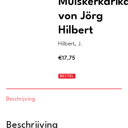
Muiskerkarik
von Jörg
Hilbert
Hilbert, J.
€
17,75
High
BESTEL
Society.
Muiskerkarikaturen
Beschrijving
von
Jörg
Hilbert
Beschrijving
aantal