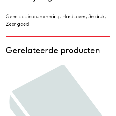
jonge
volkje
Geen paginanummering, Hardcover, 3e druk,
aantal
Zeer goed
Gerelateerde producten