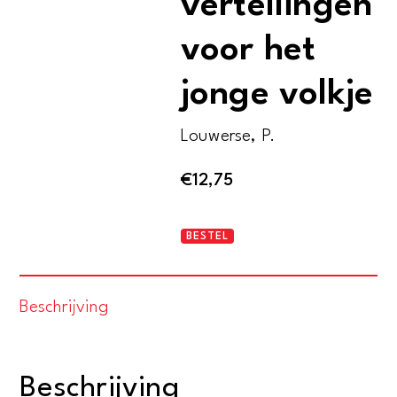
vertellingen
voor het
jonge volkje
Louwerse, P.
€
12,75
Hier
BESTEL
is
wat.
Beschrijving
Nieuwe
vertellingen
voor
Beschrijving
het