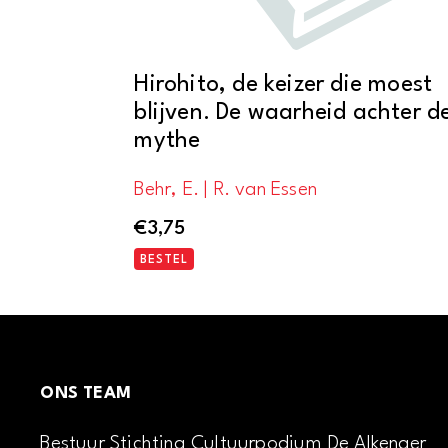
Hirohito, de keizer die moest
blijven. De waarheid achter d
mythe
Behr, E. | R. van Essen
€
3,75
BESTEL
ONS TEAM
Bestuur Stichting Cultuurpodium De Alkenaer