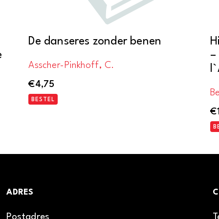
De danseres zonder benen
H
e
–
Asscher-Pinkhoff, C.
l
€
4,75
B
BESTEL
€
B
ADRES
C
Postadres
T