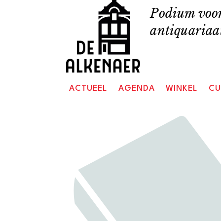
Skip
Podium voor
to
antiquariaat
content
ACTUEEL
AGENDA
WINKEL
CU