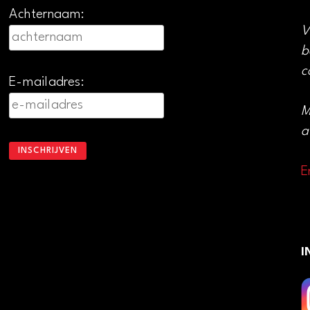
Achternaam:
V
b
c
E-mailadres:
M
a
E
I