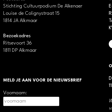
Stichting Cultuurpodium De Alkenaer
E
Louise de Colignystraat 15
R
1814 JA Alkmaar
T
K
Bezoekadres
Ritsevoort 36
1811 DP Alkmaar
O
D
MELD JE AAN VOOR DE NIEUWSBRIEF
1
Voornaam:
W
v