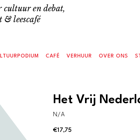
 cultuur en debat,
 & leescafé
LTUURPODIUM
CAFÉ
VERHUUR
OVER ONS
S
Het Vrij Neder
N/A
€
17,75