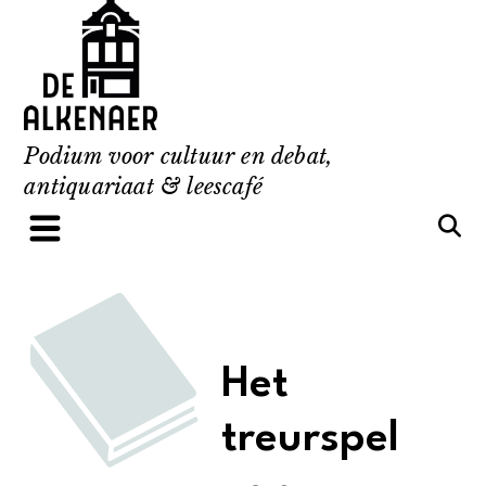
Skip
to
content
Podium voor cultuur en debat,
antiquariaat & leescafé
Het
treurspel