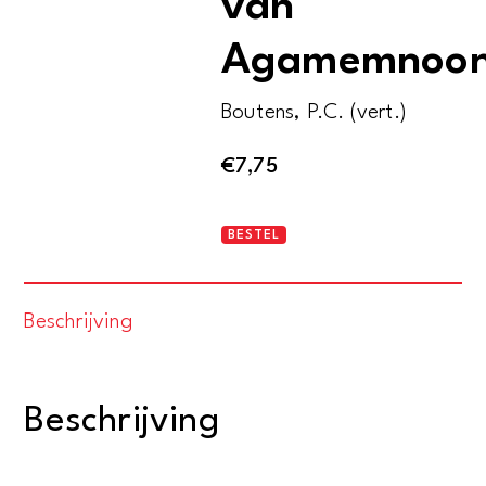
van
Agamemnoo
Boutens, P.C. (vert.)
€
7,75
Het
BESTEL
treurspel
van
Beschrijving
Agamemnoon
aantal
Beschrijving