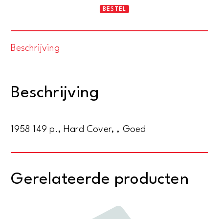
Het
BESTEL
's-
Gravenhaagsch
Beschrijving
christelijk
gymnasium
1908-
Beschrijving
1958
gedenkboek
van
1958 149 p., Hard Cover, , Goed
het
50-
jarig
Gerelateerde producten
bestaan
aantal