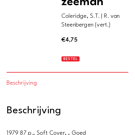
zeeman
Coleridge, S.T. | R. van
Steenbergen (vert.)
€
4,75
Het
BESTEL
lied
van
Beschrijving
de
oude
zeeman
Beschrijving
aantal
1979 87 p., Soft Cover, , Goed