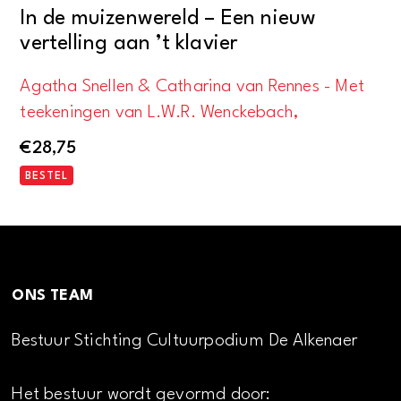
In de muizenwereld – Een nieuw
vertelling aan ’t klavier
Agatha Snellen & Catharina van Rennes - Met
teekeningen van L.W.R. Wenckebach,
€
28,75
BESTEL
ONS TEAM
Bestuur Stichting Cultuurpodium De Alkenaer
Het bestuur wordt gevormd door: