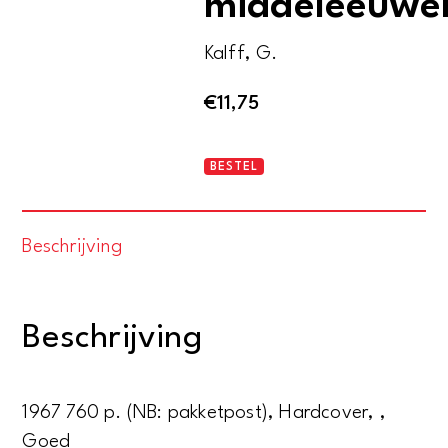
middeleeuwe
Kalff, G.
€
11,75
Het
BESTEL
lied
in
Beschrijving
de
middeleeuwen
aantal
Beschrijving
1967 760 p. (NB: pakketpost), Hardcover, ,
Goed