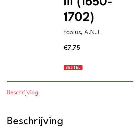
III (1650-
1702)
Fabius, A.N.J.
€
7,75
Het
BESTEL
leven
van
Beschrijving
Willem
III
(1650-
Beschrijving
1702)
aantal