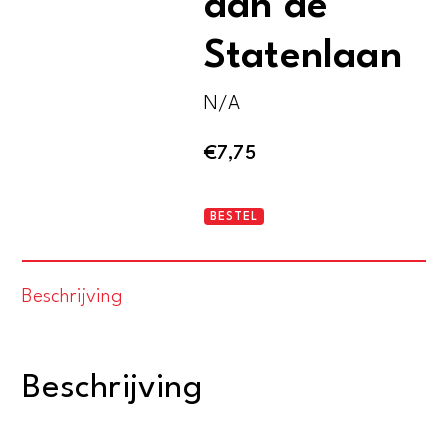
aan de
Statenlaan
N/A
€
7,75
Het
BESTEL
gymnasium
aan
Beschrijving
de
Statenlaan
aantal
Beschrijving