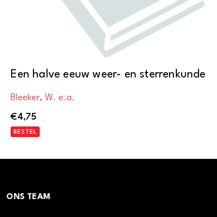
Een halve eeuw weer- en sterrenkunde
Bleeker, W. e.a.
€
4,75
BESTEL
ONS TEAM