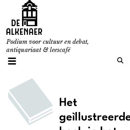
Skip
to
content
Podium voor cultuur en debat,
antiquariaat & leescafé
Het
geìllustreerd