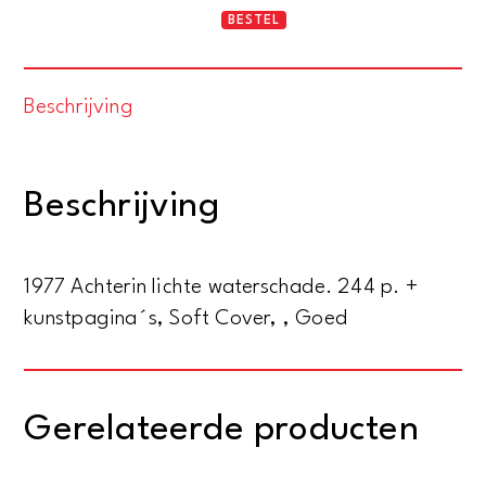
Het
BESTEL
geìllustreerde
boek
Beschrijving
in
het
westen.
Beschrijving
Van
de
vroege
1977 Achterin lichte waterschade. 244 p. +
middeleeuwen
kunstpagina´s, Soft Cover, , Goed
tot
heden.
Catalogus
Gerelateerde producten
aantal