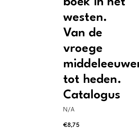
boek in het
westen.
Van de
vroege
middeleeuwe
tot heden.
Catalogus
N/A
€
8,75