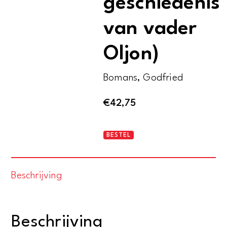
geschiedenis
van vader
Oljon)
Bomans, Godfried
€
42,75
Het
BESTEL
Duel
(De
Beschrijving
geschiedenis
van
vader
Beschrijving
Oljon)