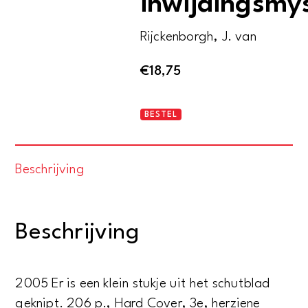
inwijdingsmys
Rijckenborgh, J. van
€
18,75
Het
BESTEL
christelijke
inwijdingsmysterie
Beschrijving
aantal
Beschrijving
2005 Er is een klein stukje uit het schutblad
geknipt. 206 p., Hard Cover, 3e, herziene