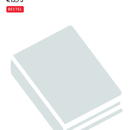
€
13,75
BESTEL