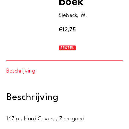
boek
Siebeck, W.
€
12,75
Het
BESTEL
Bulthaup
boek
Beschrijving
aantal
Beschrijving
167 p., Hard Cover, , Zeer goed