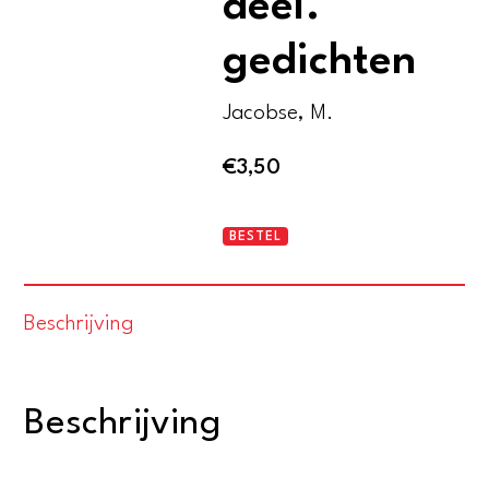
deel.
gedichten
Jacobse, M.
€
3,50
Het
BESTEL
bescheiden
deel.
Beschrijving
gedichten
aantal
Beschrijving