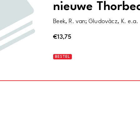
nieuwe Thorbe
Beek, R. van; Gludovàcz, K. e.a. 
€
13,75
Helicon
BESTEL
-
Feestuitgave
van
de
schoolkrant
ter
gelegenheid
van
de