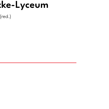
cke-Lyceum
(red.)