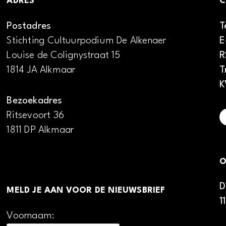
ADRES
C
Postadres
T
Stichting Cultuurpodium De Alkenaer
E
Louise de Colignystraat 15
R
1814 JA Alkmaar
T
K
Bezoekadres
Ritsevoort 36
1811 DP Alkmaar
O
D
MELD JE AAN VOOR DE NIEUWSBRIEF
1
Voornaam: