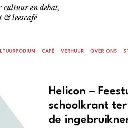
 cultuur en debat,
 & leescafé
LTUURPODIUM
CAFÉ
VERHUUR
OVER ONS
S
Helicon – Fees
schoolkrant te
de ingebruikne