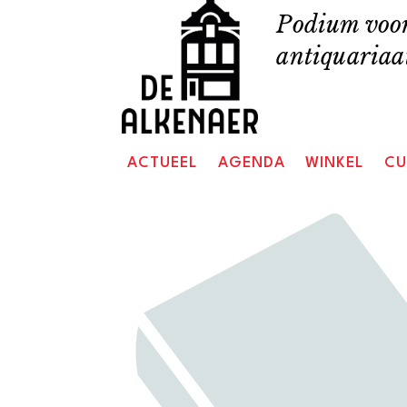
Skip
Podium voor
to
antiquariaat
content
ACTUEEL
AGENDA
WINKEL
CU