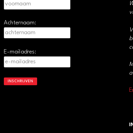
W
v
Achternaam:
V
b
c
E-mailadres:
M
a
E
I