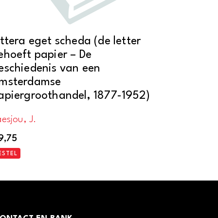
ittera eget scheda (de letter
ehoeft papier – De
eschiedenis van een
msterdamse
apiergroothandel, 1877-1952)
esjou, J.
9,75
ESTEL