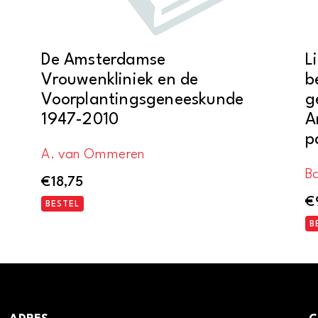
De Amsterdamse
L
Vrouwenkliniek en de
b
Voorplantingsgeneeskunde
g
1947-2010
A
p
A. van Ommeren
Ba
€
18,75
€
BESTEL
B