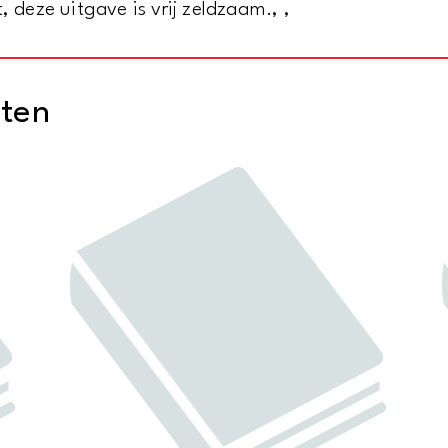
, deze uitgave is vrij zeldzaam., ,
ingebruikneming
van
het
cten
nieuwe
Thorbecke-
Lyceum
aantal