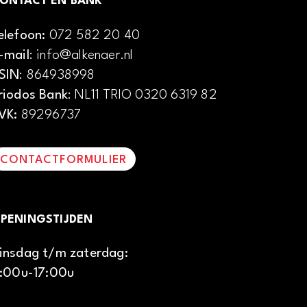
ONTACT EN BANK
elefoon:
072 582 20 40
-mail
: info@alkenaer.nl
SIN
: 864938998
riodos Bank
: NL11 TRIO 0320 6319 82
VK:
89296737
CONTACTFORMULIER
PENINGSTIJDEN
insdag t/m zaterdag:
1:00u-17:00u