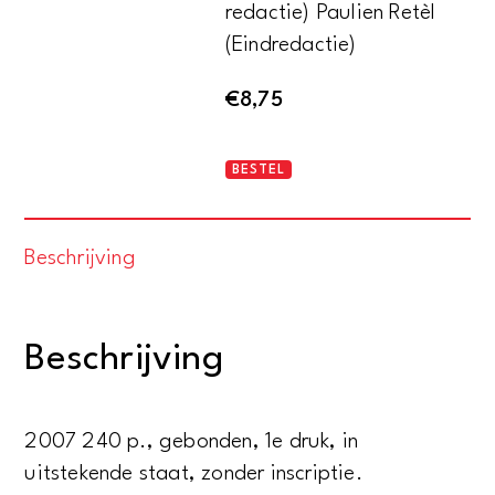
redactie) Paulien Retèl
(Eindredactie)
€
8,75
HELD
BESTEL
aantal
Beschrijving
Beschrijving
2007 240 p., gebonden, 1e druk, in
uitstekende staat, zonder inscriptie.