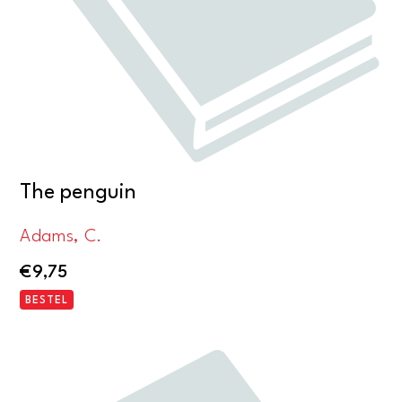
de
Erasmus
Universiteit
van
Rotterdam
op
14
september
The penguin
1977
Adams, C.
aantal
€
9,75
BESTEL