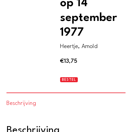
op 14
september
1977
Heertje, Arnold
€
13,75
Heer
BESTEL
Bommel
als
Beschrijving
theoretisch
econoom
-
Beschrijving
Rede