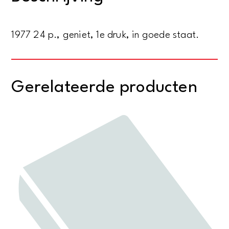
uitgesproken
bij
1977 24 p., geniet, 1e druk, in goede staat.
de
aanvaarding
van
Gerelateerde producten
het
ambt
van
buitengewoon
hoogleraar
in
de
Bommeliaanse
economie
aan