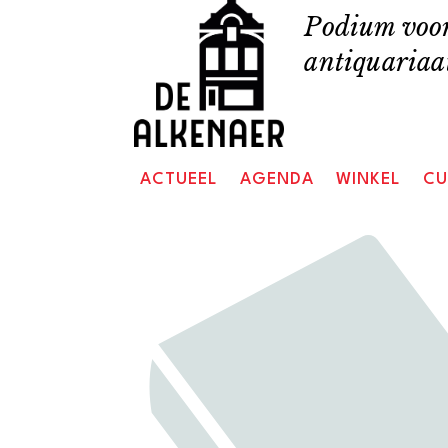
Skip
Podium voor
to
antiquariaat
content
ACTUEEL
AGENDA
WINKEL
CU