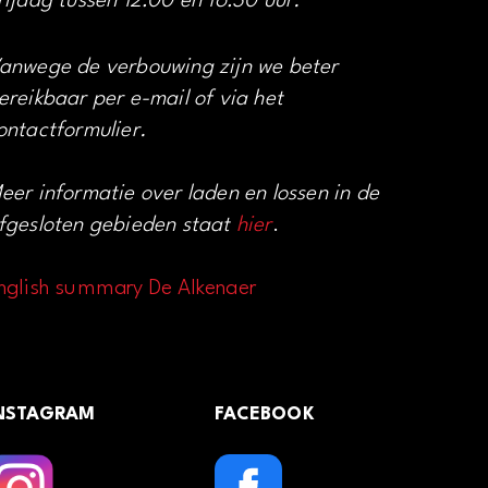
rijdag tussen 12:00 en 16:30 uur.
anwege de verbouwing zijn we beter
ereikbaar per e-mail of via het
ontactformulier.
eer informatie over laden en lossen in de
fgesloten gebieden staat
hier
.
nglish summary De Alkenaer
NSTAGRAM
FACEBOOK