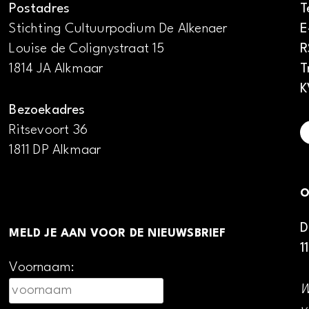
Postadres
T
Stichting Cultuurpodium De Alkenaer
E
Louise de Colignystraat 15
R
1814 JA Alkmaar
T
K
Bezoekadres
Ritsevoort 36
1811 DP Alkmaar
O
D
MELD JE AAN VOOR DE NIEUWSBRIEF
1
Voornaam:
W