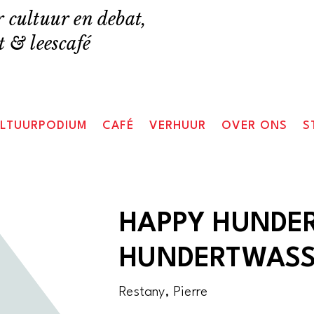
 cultuur en debat,
 & leescafé
LTUURPODIUM
CAFÉ
VERHUUR
OVER ONS
S
HAPPY HUNDE
HUNDERTWASS
Restany, Pierre