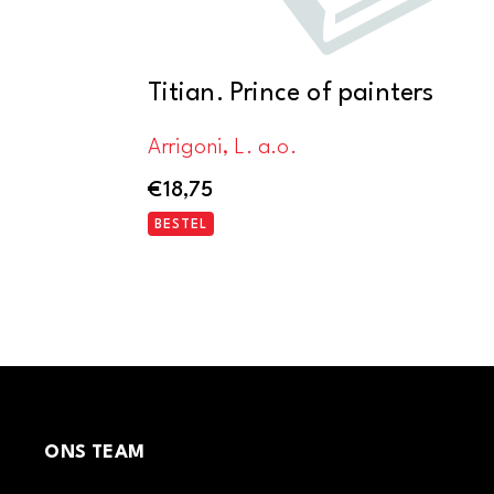
Titian. Prince of painters
Arrigoni, L. a.o.
€
18,75
BESTEL
ONS TEAM