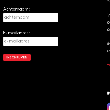
v
Achternaam:
V
b
c
E-mailadres:
M
a
E
I