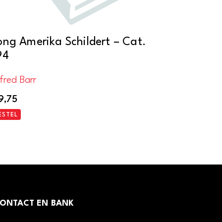
ong Amerika Schildert – Cat.
94
fred Barr
9,75
ESTEL
ONTACT EN BANK