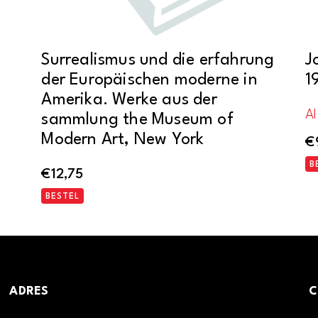
Surrealismus und die erfahrung
J
der Europäischen moderne in
1
Amerika. Werke aus der
Al
sammlung the Museum of
Modern Art, New York
€
B
€
12,75
BESTEL
ADRES
C