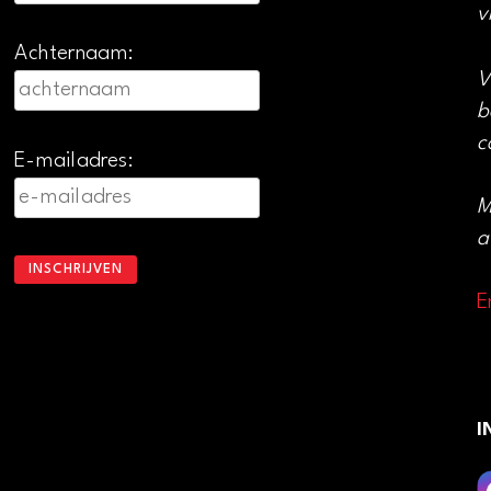
v
Achternaam:
V
b
c
E-mailadres:
M
a
E
I