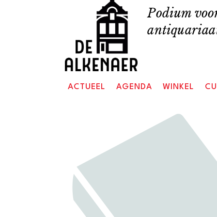
Skip
Podium voor
to
antiquariaat
content
ACTUEEL
AGENDA
WINKEL
CU