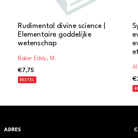
Rudimental divine science |
S
Elementaire goddelijke
e
wetenschap
e
e
Baker Eddy, M.
Al
€
7,75
€
BESTEL
B
ADRES
C