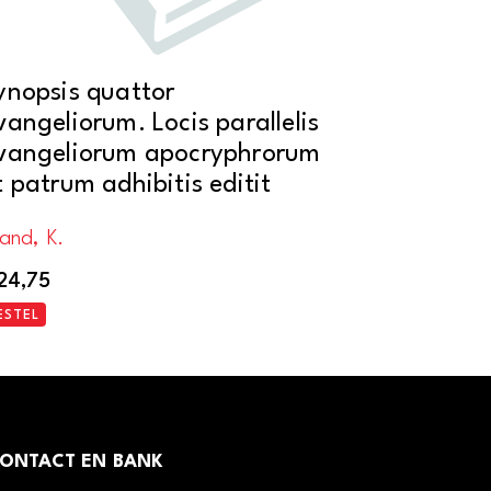
ynopsis quattor
vangeliorum. Locis parallelis
vangeliorum apocryphrorum
t patrum adhibitis editit
and, K.
24,75
ESTEL
ONTACT EN BANK