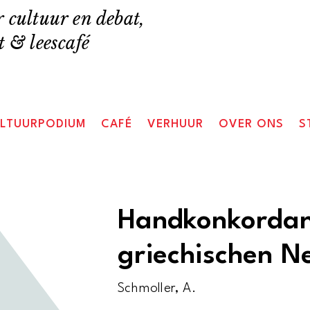
 cultuur en debat,
 & leescafé
LTUURPODIUM
CAFÉ
VERHUUR
OVER ONS
S
Handkonkorda
griechischen N
Schmoller, A.