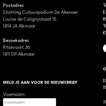
Postadres
T
Stichting Cultuurpodium De Alkenaer
E
Louise de Colignystraat 15
R
1814 JA Alkmaar
T
K
Bezoekadres
Ritsevoort 36
1811 DP Alkmaar
O
D
MELD JE AAN VOOR DE NIEUWSBRIEF
1
Voornaam:
W