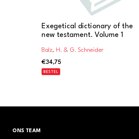
Exegetical dictionary of the
new testament. Volume 1
Balz, H. & G. Schneider
€
34,75
BESTEL
ONS TEAM