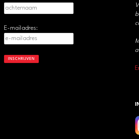
V
b
c
E-mailadres:
M
a
E
I