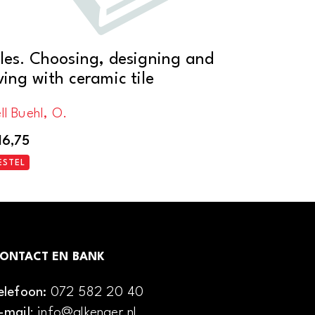
iles. Choosing, designing and
iving with ceramic tile
ll Buehl, O.
16,75
ESTEL
ONTACT EN BANK
elefoon:
072 582 20 40
-mail
: info@alkenaer.nl