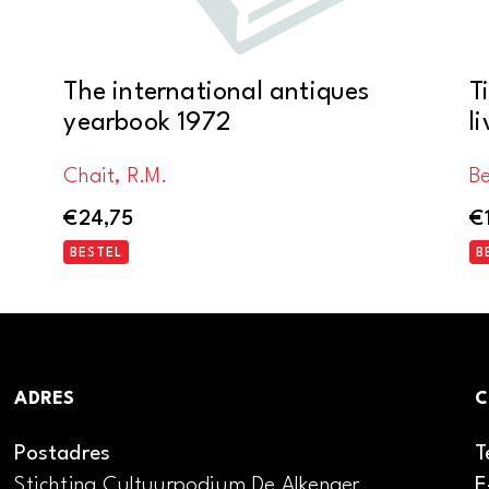
The international antiques
T
yearbook 1972
l
Chait, R.M.
Be
€
24,75
€
BESTEL
B
ADRES
C
Postadres
T
Stichting Cultuurpodium De Alkenaer
E