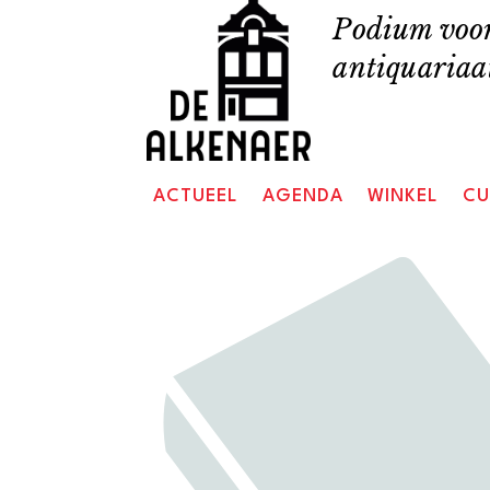
Skip
Podium voor
to
antiquariaat
content
ACTUEEL
AGENDA
WINKEL
CU