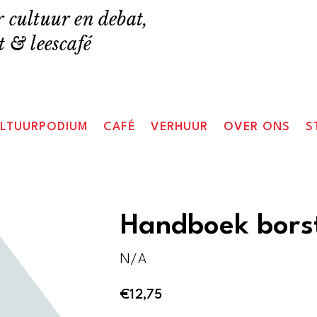
 cultuur en debat,
 & leescafé
LTUURPODIUM
CAFÉ
VERHUUR
OVER ONS
S
Handboek bors
N/A
€
12,75