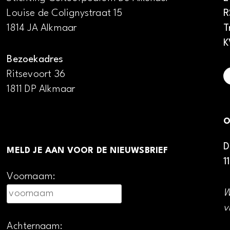
Louise de Colignystraat 15
R
1814 JA Alkmaar
T
K
Bezoekadres
Ritsevoort 36
1811 DP Alkmaar
O
D
MELD JE AAN VOOR DE NIEUWSBRIEF
1
Voornaam:
W
v
Achternaam: