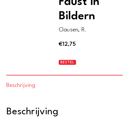
Faust in
Bildern
Clausen, R.
€
12,75
Gustaf
BESTEL
Grundgens
Faust
Beschrijving
in
Bildern
aantal
Beschrijving