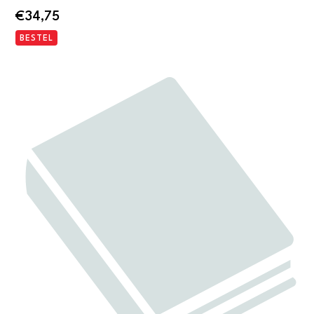
€
34,75
BESTEL