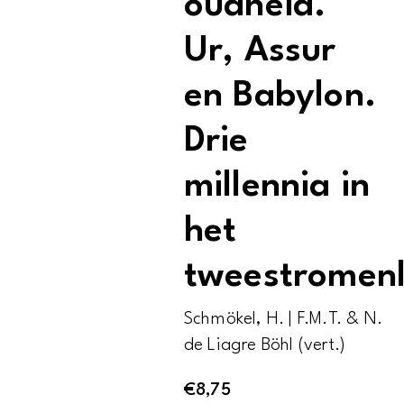
oudheid.
Ur, Assur
en Babylon.
Drie
millennia in
het
tweestromen
Schmökel, H. | F.M.T. & N.
de Liagre Böhl (vert.)
€
8,75