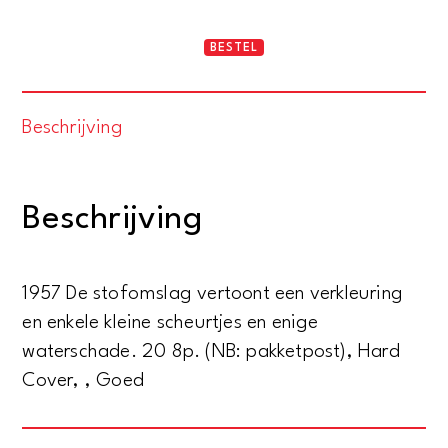
Grote
BESTEL
culturen
der
Beschrijving
oudheid.
Ur,
Assur
Beschrijving
en
Babylon.
Drie
1957 De stofomslag vertoont een verkleuring
millennia
en enkele kleine scheurtjes en enige
in
waterschade. 20 8p. (NB: pakketpost), Hard
het
Cover, , Goed
tweestromenland
aantal