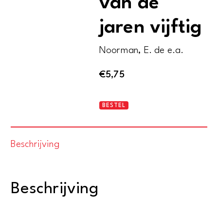
van de
jaren vijftig
Noorman, E. de e.a.
€
5,75
Groot
BESTEL
gedenkboek
van
Beschrijving
de
jaren
vijftig
Beschrijving
aantal