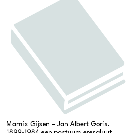
Marnix Gijsen – Jan Albert Goris.
1899-1984 een postuum eresaluut