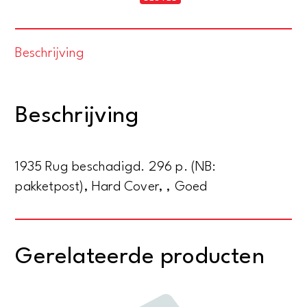
Het
romantische
Beschrijving
verhaal
van
de
Beschrijving
goudvelden
in
Nieuw-
1935 Rug beschadigd. 296 p. (NB:
Guinea
pakketpost), Hard Cover, , Goed
aantal
Gerelateerde producten