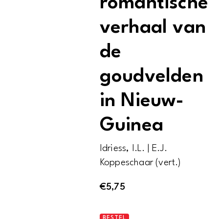
romantische
verhaal van
de
goudvelden
in Nieuw-
Guinea
Idriess, I.L. | E.J.
Koppeschaar (vert.)
€
5,75
Goudzoekers.
BESTEL