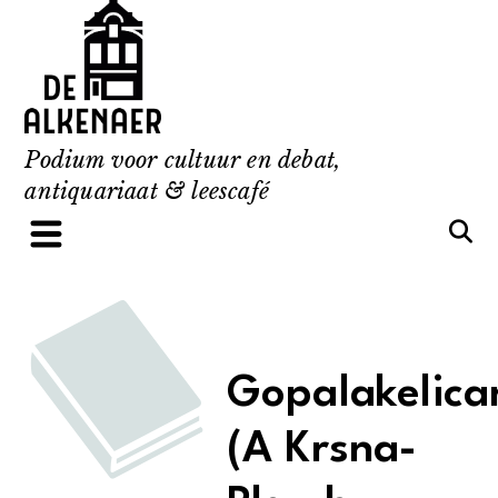
Skip
to
content
Podium voor cultuur en debat,
antiquariaat & leescafé
Gopalakelica
(A Krsna-