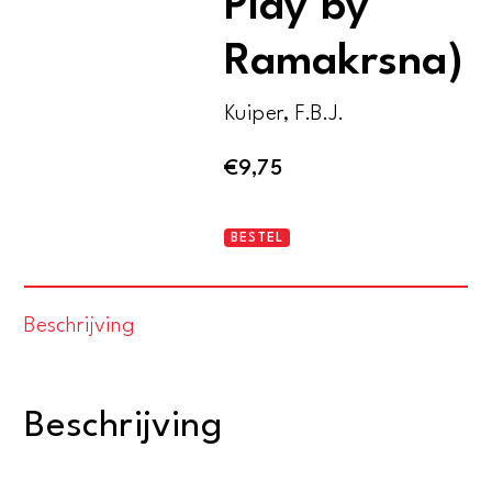
Play by
Ramakrsna)
Kuiper, F.B.J.
€
9,75
Gopalakelicandrika
BESTEL
(A
Krsna-
Beschrijving
Play
by
Ramakrsna)
Beschrijving
aantal